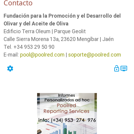
Contacto
Fundación para la Promoción y el Desarrollo del
Olivar y del Aceite de Oliva
Edificio
Terra Oleum | Parque Geolit
Calle Sierra Morena 13a, 23620 Mengíbar | Jaén
Tel. +34 953 29 50 90
E-mail:
pool@poolred.com
|
soporte@poolred.com
settings
lock_open
dvr