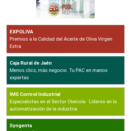
EXPOLIVA
Premios a la Calidad del Aceite de Oliva Virgen
Extra
Caja Rural de Jaén
Menos clics, más negocio. Tu PAC en manos
expertas
IMS Control Industrial
Especialistas en el Sector Oleícola · Líderes en la
automatización de la industria
Syngenta